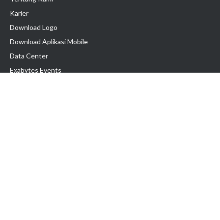
Karier
Download Logo
Download Aplikasi Mobile
Data Center
Exabytes Events
Testimonial
Produk & Layanan
Domain
Transfer Domain
Web Hosting
Email Hosting
Pindah Hosting
Jasa Pembuatan Website
VPS Indonesia