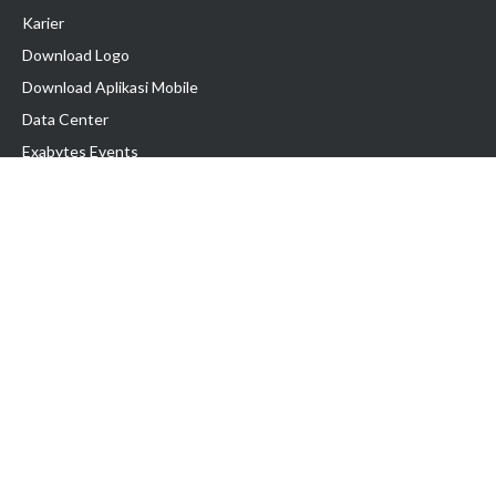
Karier
Download Logo
Download Aplikasi Mobile
Data Center
Exabytes Events
Testimonial
Produk & Layanan
Domain
Transfer Domain
Web Hosting
Email Hosting
Pindah Hosting
Jasa Pembuatan Website
VPS Indonesia