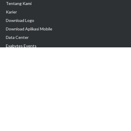
Tentang Kami
Karier
Download Logo
Download Aplikasi Mobile
Data Center
Exabytes Events
Testimonial
Produk & Layanan
Domain
Transfer Domain
Web Hosting
Email Hosting
Pindah Hosting
Jasa Pembuatan Website