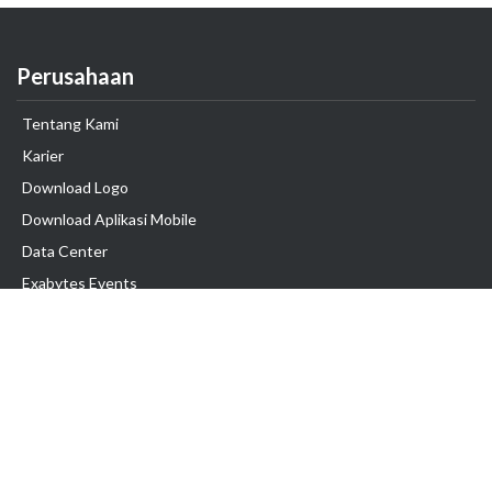
Perusahaan
Tentang Kami
Karier
Download Logo
Download Aplikasi Mobile
Data Center
Exabytes Events
Testimonial
Produk & Layanan
Domain
Transfer Domain
Web Hosting