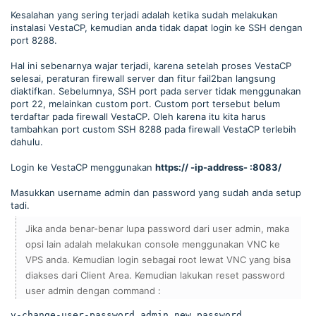
Kesalahan yang sering terjadi adalah ketika sudah melakukan
instalasi VestaCP, kemudian anda tidak dapat login ke SSH dengan
port 8288.
Hal ini sebenarnya wajar terjadi, karena setelah proses VestaCP
selesai, peraturan firewall server dan fitur fail2ban langsung
diaktifkan. Sebelumnya, SSH port pada server tidak menggunakan
port 22, melainkan custom port. Custom port tersebut belum
terdaftar pada firewall VestaCP. Oleh karena itu kita harus
tambahkan port custom SSH 8288 pada firewall VestaCP terlebih
dahulu.
Login ke VestaCP menggunakan
https:// -ip-address- :8083/
Masukkan username admin dan password yang sudah anda setup
tadi.
Jika anda benar-benar lupa password dari user admin, maka
opsi lain adalah melakukan console menggunakan VNC ke
VPS anda. Kemudian login sebagai root lewat VNC yang bisa
diakses dari Client Area. Kemudian lakukan reset password
user admin dengan command :
v-change-user-password admin new_password