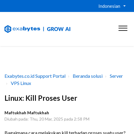
Indonesian
Exabytes.co.id Support Portal
Beranda solusi
Server
VPS Linux
Linux: Kill Proses User
Maftukhah Maftukhah
Diubah pada: Thu, 20 Mar, 2025 pada 2:58 PM
Bagaimana cara melakukan kill terhadap proses suatu user?