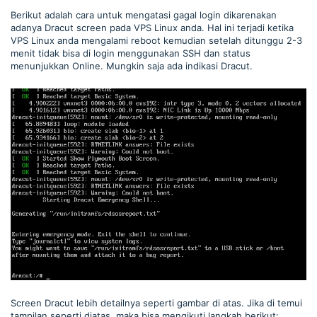
Berikut adalah cara untuk mengatasi gagal login dikarenakan
adanya Dracut screen pada VPS Linux anda. Hal ini terjadi ketika
VPS Linux anda mengalami reboot kemudian setelah ditunggu 2-3
menit tidak bisa di login menggunakan SSH dan status
menunjukkan Online. Mungkin saja ada indikasi Dracut.
Screen Dracut lebih detailnya seperti gambar di atas. Jika di temui
tampilan seperti diatas, maka bisa mengikuti langkah berikut: