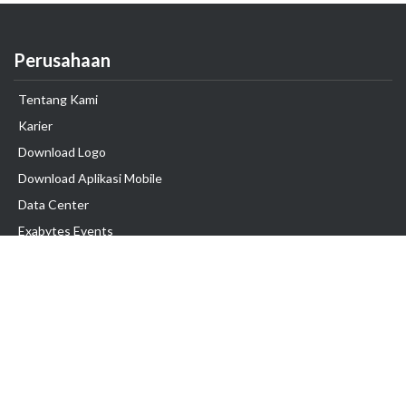
Perusahaan
Tentang Kami
Karier
Download Logo
Download Aplikasi Mobile
Data Center
Exabytes Events
Testimonial
Produk & Layanan
Domain
Transfer Domain
Web Hosting