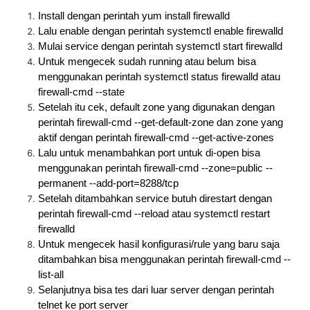
Install dengan perintah yum install firewalld
Lalu enable dengan perintah systemctl enable firewalld
Mulai service dengan perintah systemctl start firewalld
Untuk mengecek sudah running atau belum bisa
menggunakan perintah systemctl status firewalld atau
firewall-cmd --state
Setelah itu cek, default zone yang digunakan dengan
perintah firewall-cmd --get-default-zone dan zone yang
aktif dengan perintah firewall-cmd --get-active-zones
Lalu untuk menambahkan port untuk di-open bisa
menggunakan perintah firewall-cmd --zone=public --
permanent --add-port=8288/tcp
Setelah ditambahkan service butuh direstart dengan
perintah firewall-cmd --reload atau systemctl restart
firewalld
Untuk mengecek hasil konfigurasi/rule yang baru saja
ditambahkan bisa menggunakan perintah firewall-cmd --
list-all
Selanjutnya bisa tes dari luar server dengan perintah
telnet ke port server