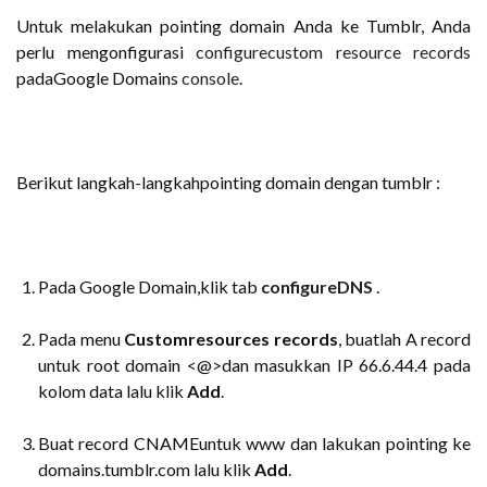
Untuk melakukan pointing domain Anda ke Tumblr, Anda
perlu mengonfigurasi
configurecustom resource records
padaGoogle Domains
console
.
Berikut langkah-langkahpointing domain dengan tumblr :
Pada Google Domain,klik tab
configureDNS
.
Pada menu
Customresources records
, buatlah A record
untuk root domain <@>dan masukkan IP 66.6.44.4 pada
kolom data lalu klik
Add
.
Buat record CNAMEuntuk www dan lakukan pointing ke
domains.tumblr.com lalu klik
Add
.