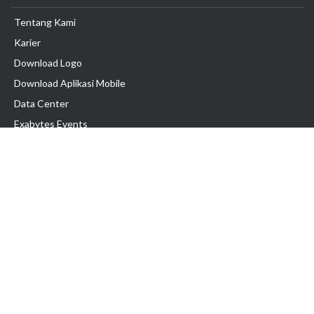
Tentang Kami
Karier
Download Logo
Download Aplikasi Mobile
Data Center
Exabytes Events
Testimonial
Produk & Layanan
Domain
Transfer Domain
Web Hosting
Email Hosting
Pindah Hosting