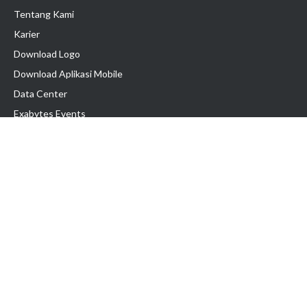
Tentang Kami
Karier
Download Logo
Download Aplikasi Mobile
Data Center
Exabytes Events
Testimonial
Produk & Layanan
Domain
Transfer Domain
Web Hosting
Email Hosting
Pindah Hosting
Jasa Pembuatan Website