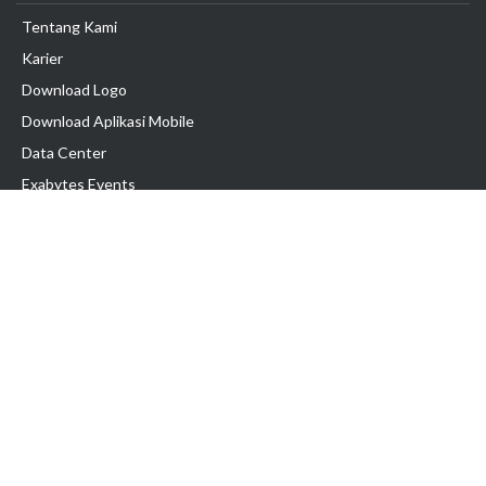
Tentang Kami
Karier
Download Logo
Download Aplikasi Mobile
Data Center
Exabytes Events
Testimonial
Produk & Layanan
Domain
Transfer Domain
Web Hosting
Email Hosting
Pindah Hosting
Jasa Pembuatan Website