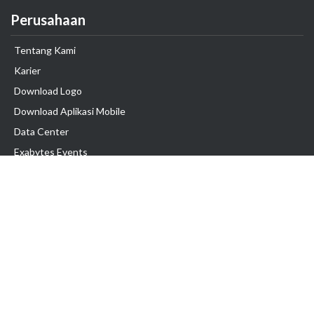
Perusahaan
Tentang Kami
Karier
Download Logo
Download Aplikasi Mobile
Data Center
Exabytes Events
Testimonial
Produk & Layanan
Domain
Transfer Domain
Web Hosting
Email Hosting