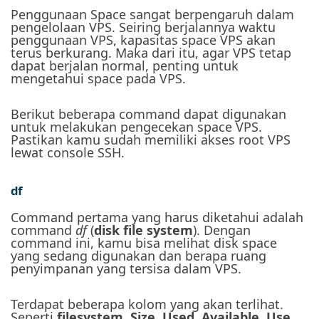
Penggunaan Space sangat berpengaruh dalam
pengelolaan VPS. Seiring berjalannya waktu
penggunaan VPS, kapasitas space VPS akan
terus berkurang.
Maka dari itu, agar VPS tetap
dapat berjalan normal, penting untuk
mengetahui space pada VPS.
Berikut beberapa command dapat digunakan
untuk melakukan pengecekan space VPS.
Pastikan kamu sudah memiliki akses root VPS
lewat console SSH.
df
Command pertama yang harus diketahui adalah
command
df
(
disk file system
). Dengan
command ini, kamu bisa melihat disk space
yang sedang digunakan dan berapa ruang
penyimpanan yang tersisa dalam VPS.
Terdapat beberapa kolom yang akan terlihat.
Seperti
filesystem
,
Size
,
Used
,
Available
,
Use