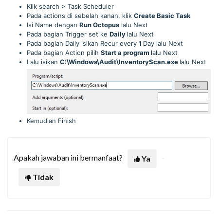
Klik search > Task Scheduler
Pada actions di sebelah kanan, klik
Create Basic Task
Isi Name dengan
Run Octopus
lalu Next
Pada bagian Trigger set ke
Daily
lalu Next
Pada bagian Daily isikan Recur every
1
Day lalu Next
Pada bagian Action pilih
Start a program
lalu Next
Lalu isikan
C:\Windows\Audit\
InventoryScan.exe
lalu Next
Kemudian Finish
Apakah jawaban ini bermanfaat?
Ya
Tidak