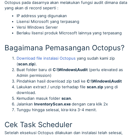
Octopus pada dasarnya akan melakukan fungsi audit dimana data
yang akan di record seperti :
IP address yang digunakan
Lisensi Microsoft yang terpasang
Versi Windows Server
Berlaku lisensi produk Microsoft lainnya yang terpasang
Bagaimana Pemasangan Octopus?
Download file instalasi Octopus
yang sudah kami zip
(
scan.zip
).
Buat folder baru di
C:\Windows\Audit
(perlu elevated as
Admin permission)
Pindahkan hasil download zip tadi ke
C:\Windows\Audit
Lakukan extract / unzip terhadap file
scan.zip
yang di
download.
Kemudian masuk folder
scan
.
Jalankan
InventoryScan.exe
dengan cara klik 2x
Tunggu hingga selesai, kira-kira 3-4 menit.
Cek Task Scheduler
Setelah eksekusi Octopus dilakukan dan instalasi telah selesai,