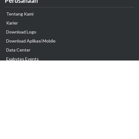
Perusahaan
Tentang Kami
Karier
Download Logo
Download Aplikasi Mobile
Data Center
Exabytes Events
Testimonial
Produk & Layanan
Domain
Transfer Domain
Web Hosting
Email Hosting
Pindah Hosting