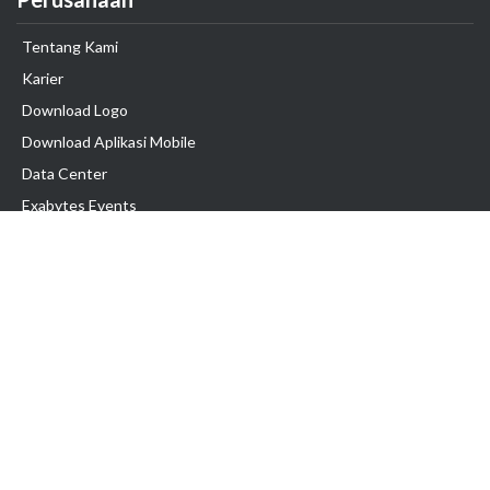
Tentang Kami
Karier
Download Logo
Download Aplikasi Mobile
Data Center
Exabytes Events
Testimonial
Produk & Layanan
Domain
Transfer Domain
Web Hosting
Email Hosting
Pindah Hosting