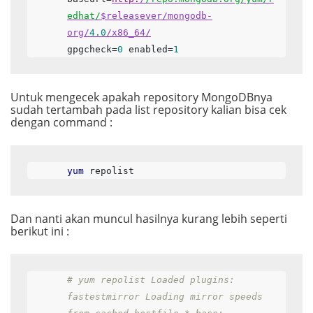
edhat/
$releasever/mongodb-
org/
4.0
/x86_64/
gpgcheck=
0
 enabled=
1
Untuk mengecek apakah repository MongoDBnya
sudah tertambah pada list repository kalian bisa cek
dengan command :
yum
 repolist
Dan nanti akan muncul hasilnya kurang lebih seperti
berikut ini :
# yum repolist Loaded plugins: 
fastestmirror Loading mirror speeds 