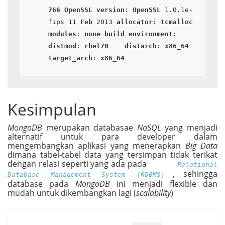
766
OpenSSL
version
: 
OpenSSL
 1
.0
.1e-
fips
 11 
Feb
 2013 
allocator
: 
tcmalloc
modules
: 
none
build
environment
:    
distmod
: 
rhel70
distarch
: 
x86_64
target_arch
: 
x86_64
Kesimpulan
MongoDB
merupakan databasae
NoSQL
yang menjadi
alternatif untuk para developer dalam
mengembangkan aplikasi yang menerapkan
Big Data
dimana tabel-tabel data yang tersimpan tidak terikat
dengan relasi seperti yang ada pada
Relational
, sehingga
Database Management System (RDBMS)
database pada
MongoDB
ini menjadi flexible dan
mudah untuk dikembangkan lagi (
scalability
)