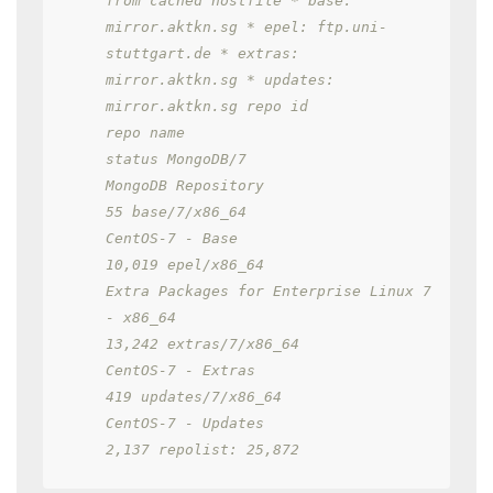
from cached hostfile * base: 
mirror.aktkn.sg * epel: ftp.uni-
stuttgart.de * extras: 
mirror.aktkn.sg * updates: 
mirror.aktkn.sg repo id                                 
repo name                                                              
status MongoDB/7                               
MongoDB Repository                                                         
55 base/7/x86_64                           
CentOS-7 - Base                                                        
10,019 epel/x86_64                             
Extra Packages for Enterprise Linux 7 
- x86_64                         
13,242 extras/7/x86_64                         
CentOS-7 - Extras                                                         
419 updates/7/x86_64                        
CentOS-7 - Updates                                                      
2,137 repolist: 25,872