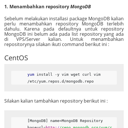
1. Menambahkan repository
MongoDB
Sebelum melakukan installasi package MongoDB kalian
perlu menambahkan repository MongoDB terlebih
dahulu. Karena pada defaultnya untuk repository
MongoDB ini belum ada pada list repository yang ada
di VPS/Server kalian. Untuk menambahkan
repositorynya silakan ikuti command berikut ini :
CentOS
yum
 install -y vim wget curl vim 
/etc/yum.repos.d/mongodb.repo
Silakan kalian tambahkan repository berikut ini :
[MongoDB] name=MongoDB Repository 
baseurl=
http:
/
/repo.mongodb.org/yum
/r