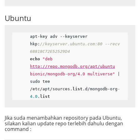
Ubuntu
apt-key adv --keyserver 
hkp:
//keyserver.ubuntu.com:80 --recv 
68818C72E52529D4 
echo
"deb 
http://repo.mongodb.org/apt/ubuntu
bionic/mongodb-org/4.0 multiverse"
 | 
sudo tee 
/etc/apt/sources.
list
.d/mongodb-org
-
4.0
.
list
Jika suda menambahkan repository pada Ubuntu,
silakan kalian update repo terlebih dahulu dengan
command :