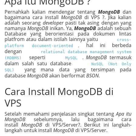
Apa itu MongoDB ?
Pernahkah kalian mendengar tentang
MongoDB
dan
bagaimana cara install
MongoDB
di VPS ?. Jika kalian
adalah seorang
developer
pasti tak asing dengan yang
namanya
MongoDB
inikan. Ya,
MongoDB
adalah sebuah
Database yang berorientasi pada dokumen lintas
platfrom atau dalam istilah lainnya yaitu
cross-
,
hal ini berbeda
platform document-oriented
dengan
relational database management system
seperti
.
MongoDB
termasuk
(RDBMS)
MySQL
dalam salah satu database
NoSQL (Not Only
yang mana data yang tersimpan pada
SQL)
database
MongoDB
akan berformat
BSON
.
Cara Install MongoDB di
VPS
Setelah memahami penjelasan singkat tentang
Apa itu
MongoDB
sebelumnya, lalu bagaimana cara
install
MongoDB
di VPS/Server?. Berikut ini langkah-
langkah untuk install
MongoDB
di VPS/Server.