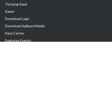
Tentang Kami
Karier
Download Logo
Download Aplikasi Mobile
Data Center
Exabytes Events
Testimonial
Produk & Layanan
Domain
Transfer Domain
Web Hosting
Email Hosting
Pindah Hosting
Jasa Pembuatan Website