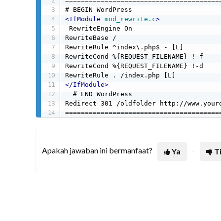
========================================
<
IfModule
mod_rewrite.c
>
 RewriteEngine On 

RewriteBase / 

RewriteRule ^index\.php$ - [L] 

RewriteCond %{REQUEST_FILENAME} !-f 

RewriteCond %{REQUEST_FILENAME} !-d 

</
IfModule
>
  # END WordPress 

Redirect 301 /oldfolder http://www.yourd
=======================================
Apakah jawaban ini bermanfaat?
Ya
T