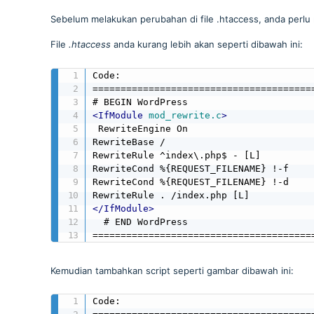
Sebelum melakukan perubahan di file .htaccess, anda perlu
File
.htaccess
anda kurang lebih akan seperti dibawah ini:
Code: 

========================================
<
IfModule
mod_rewrite.c
>
 RewriteEngine On 

RewriteBase / 

RewriteRule ^index\.php$ - [L] 

RewriteCond %{REQUEST_FILENAME} !-f 

RewriteCond %{REQUEST_FILENAME} !-d 

</
IfModule
>
  # END WordPress 

=======================================
Kemudian tambahkan script seperti gambar dibawah ini:
Code: 
