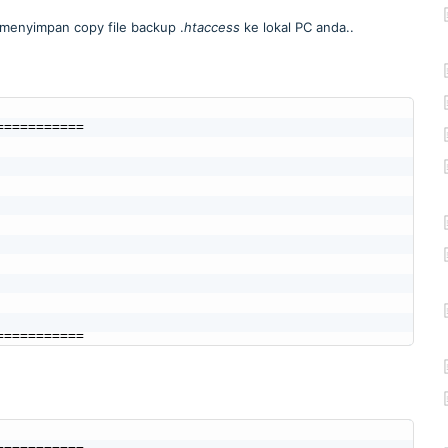
 menyimpan copy file backup .
htaccess
ke lokal PC anda..
========== 

===========