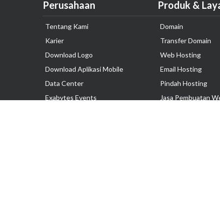
Perusahaan
Produk & Lay
Tentang Kami
Domain
Karier
Transfer Domain
Download Logo
Web Hosting
Download Aplikasi Mobile
Email Hosting
Data Center
Pindah Hosting
Exabytes Events
Jasa Pembuatan W
Testimonial
VPS Indonesia
Dedicated Server
Lark
Colocation Server