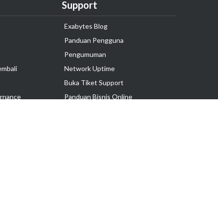
Support
Exabytes Blog
Panduan Pengguna
Pengumuman
embali
Network Uptime
Buka Tiket Support
rnance
Panduan Bisnis Online
Tutorial Hosting
Hubungi Kami
Ikuti Kami