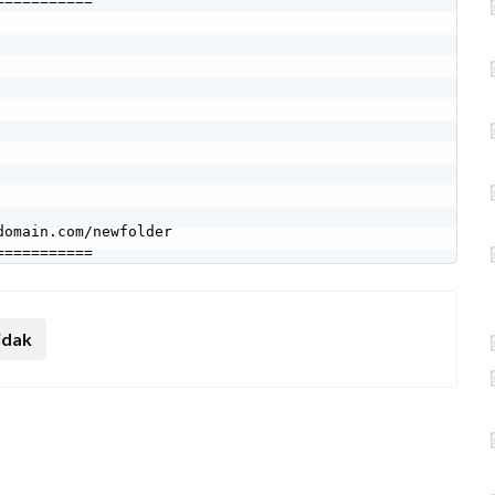
========== 

omain.com/newfolder 

===========
idak