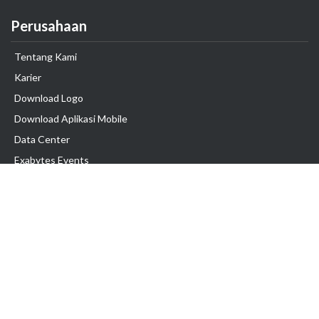
Perusahaan
Tentang Kami
Karier
Download Logo
Download Aplikasi Mobile
Data Center
Exabytes Events
Testimonial
Produk & Layanan
Domain
Transfer Domain
Web Hosting
Email Hosting