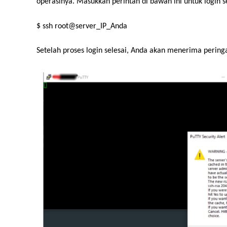
operasinya. Masukkan perintah di bawah ini untuk login s
$ ssh root@server_IP_Anda
Setelah proses login selesai, Anda akan menerima peringa