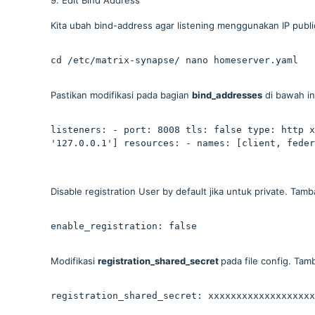
9. Edit Bind Address
Kita ubah bind-address agar listening menggunakan IP publi
cd /etc/matrix-synapse/ nano homeserver.yaml
Pastikan modifikasi pada bagian
bind_addresses
di bawah in
listeners: - port: 8008 tls: false type: http x
'127.0.0.1'] resources: - names: [client, feder
Disable registration User by default jika untuk private. Tamb
enable_registration: false
Modifikasi
registration_shared_secret
pada file config. Tamb
registration_shared_secret: xxxxxxxxxxxxxxxxxxx