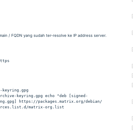
ain / FQDN yang sudah ter-resolve ke IP address server.
ttps
-keyring.gpg 
rchive-keyring.gpg echo "deb [signed-
ng.gpg] https://packages.matrix.org/debian/ 
rces.list.d/matrix-org.list