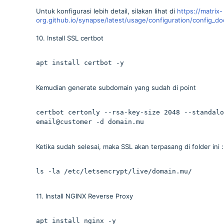
Untuk konfigurasi lebih detail, silakan lihat di
https://matrix-
org.github.io/synapse/latest/usage/configuration/config_d
10. Install SSL certbot
apt install certbot -y 
Kemudian generate subdomain yang sudah di point
certbot certonly --rsa-key-size 2048 --standalo
email@customer -d domain.mu
Ketika sudah selesai, maka SSL akan terpasang di folder ini :
ls -la /etc/letsencrypt/live/domain.mu/
11. Install NGINX Reverse Proxy
apt install nginx -y