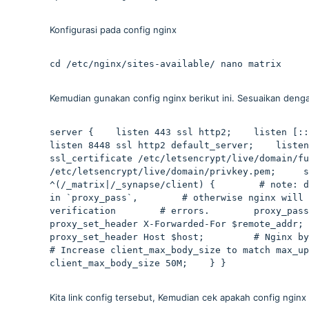
Konfigurasi pada config nginx
cd /etc/nginx/sites-available/ nano matrix
Kemudian gunakan config nginx berikut ini. Sesuaikan deng
server {    listen 443 ssl http2;    listen [::]:
listen 8448 ssl http2 default_server;    listen [
ssl_certificate /etc/letsencrypt/live/domain/fu
/etc/letsencrypt/live/domain/privkey.pem;     s
^(/_matrix|/_synapse/client) {        # note: d
in `proxy_pass`,        # otherwise nginx will 
verification        # errors.        proxy_pass htt
proxy_set_header X-Forwarded-For $remote_addr;    
proxy_set_header Host $host;         # Nginx by de
# Increase client_max_body_size to match max_upload
client_max_body_size 50M;    } }
Kita link config tersebut, Kemudian cek apakah config nginx