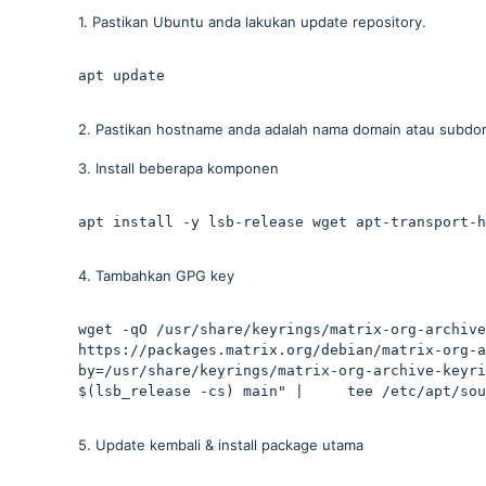
1. Pastikan Ubuntu anda lakukan update repository.
apt update
2. Pastikan hostname anda adalah nama domain atau subdom
3. Install beberapa komponen
apt install -y lsb-release wget apt-transport-h
4. Tambahkan GPG key
wget -qO /usr/share/keyrings/matrix-org-archive
https://packages.matrix.org/debian/matrix-org-a
by=/usr/share/keyrings/matrix-org-archive-keyri
$(lsb_release -cs) main" |     tee /etc/apt/sou
5. Update kembali & install package utama