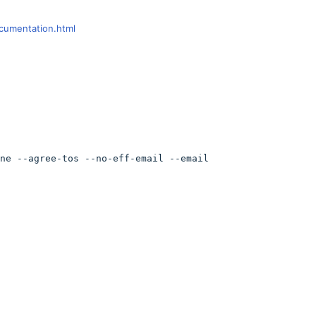
ocumentation.html
ne --agree-tos --no-eff-email --email 