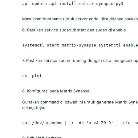
apt update apt install matrix-synapse-py3
Masukkan hostname untuk server anda. Jika ditanya apakah 
6. Pastikan service sudah di start dan sudah di enable
systemctl start matrix-synapse systemctl enable
7. Pastikan service sudah running dengan cara mengecek ap
ss -plnt
8. Konfigurasi pada Matrix Synapse
Gunakan command di bawah ini untuk generate Matrix Synaps
selanjutnya.
cat /dev/urandom | tr -dc 'a-zA-Z0-9' | fold -w