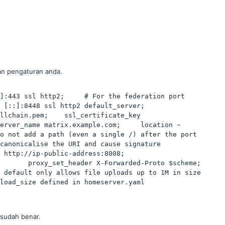
an pengaturan anda.
443 ssl http2;     # For the federation port    
::]:8448 ssl http2 default_server;     
llchain.pem;    ssl_certificate_key 
erver_name matrix.example.com;     location ~ 
o not add a path (even a single /) after the port 
canonicalise the URI and cause signature 
p://ip-public-address:8008;        
    proxy_set_header X-Forwarded-Proto $scheme;        
fault only allows file uploads up to 1M in size        
_size defined in homeserver.yaml        
 sudah benar.