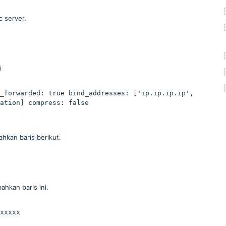
c server.
i
_forwarded: true bind_addresses: ['ip.ip.ip.ip', 
ation] compress: false 

ahkan baris berikut.
ahkan baris ini.
xxxxx