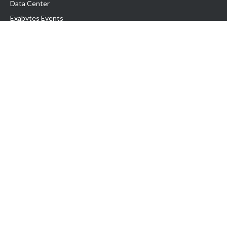
Data Center
Exabytes Events
Testimonial
Produk & Layanan
Domain
Transfer Domain
Web Hosting
Email Hosting
Pindah Hosting
Jasa Pembuatan Website
VPS Indonesia
Dedicated Server
Lark
Colocation Server