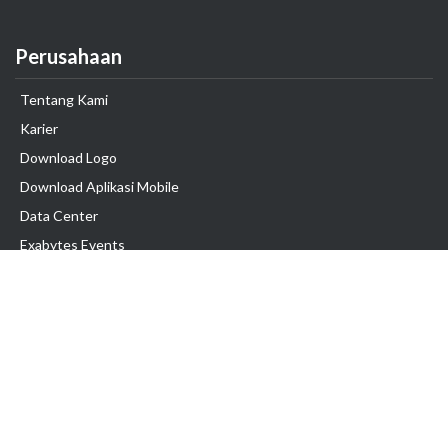
Perusahaan
Tentang Kami
Karier
Download Logo
Download Aplikasi Mobile
Data Center
Exabytes Events
Testimonial
Produk & Layanan
Domain
Transfer Domain
Web Hosting