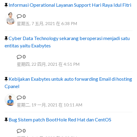
Informasi Operational Layanan Support Hari Raya Idul Fitri
0
星期五, 7 五月, 2021 在 6:38 PM
Cyber Data Technology sekarang beroperasi menjadi satu
entitas yaitu Exabytes
0
F
星期四, 22 四月, 2021 在 4:51 PM
Kebijakan Exabytes untuk auto forwarding Email di hosting
Cpanel
0
星期二, 19 一月, 2021 在 10:11 AM
Bug Sistem patch BootHole Red Hat dan CentOS
0
I