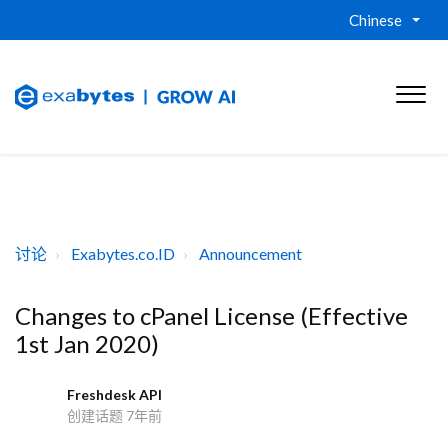
Chinese
讨论
Exabytes.co.ID
Announcement
Changes to cPanel License (Effective
1st Jan 2020)
Freshdesk API
F
创建话题
7年前