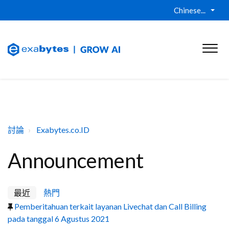
Chinese...
討論
Exabytes.co.ID
Announcement
最近
熱門
Pemberitahuan terkait layanan Livechat dan Call Billing
pada tanggal 6 Agustus 2021