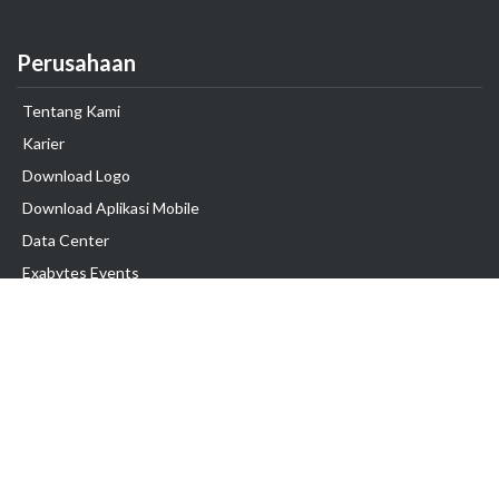
Perusahaan
Tentang Kami
Karier
Download Logo
Download Aplikasi Mobile
Data Center
Exabytes Events
Testimonial
Produk & Layanan
Domain
Transfer Domain
Web Hosting