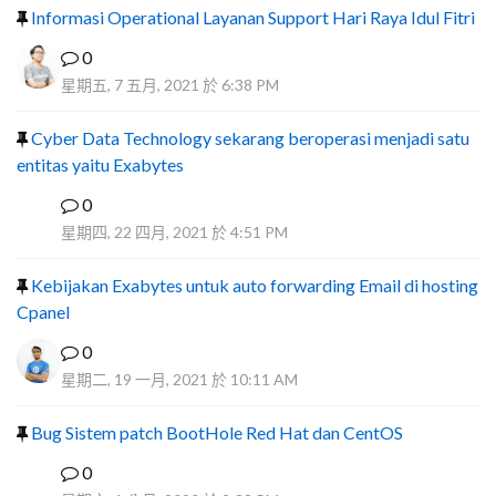
Informasi Operational Layanan Support Hari Raya Idul Fitri
0
星期五, 7 五月, 2021 於 6:38 PM
Cyber Data Technology sekarang beroperasi menjadi satu
entitas yaitu Exabytes
0
F
星期四, 22 四月, 2021 於 4:51 PM
Kebijakan Exabytes untuk auto forwarding Email di hosting
Cpanel
0
星期二, 19 一月, 2021 於 10:11 AM
Bug Sistem patch BootHole Red Hat dan CentOS
0
I