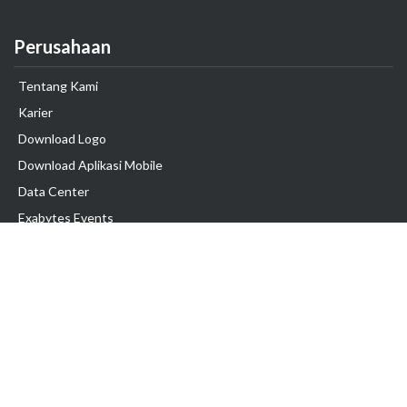
Perusahaan
Tentang Kami
Karier
Download Logo
Download Aplikasi Mobile
Data Center
Exabytes Events
Testimonial
Produk & Layanan
Domain
Transfer Domain
Web Hosting