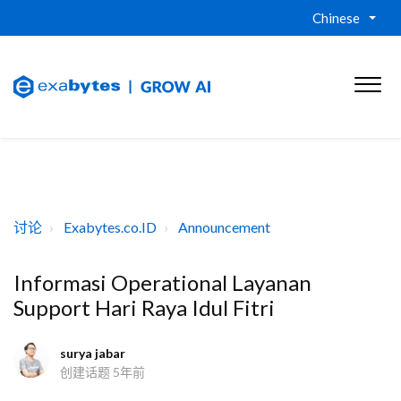
Chinese
讨论
Exabytes.co.ID
Announcement
Informasi Operational Layanan
Support Hari Raya Idul Fitri
surya jabar
创建话题
5年前