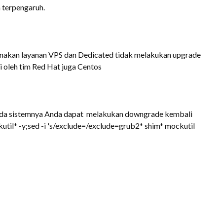
a terpengaruh.
nakan layanan VPS dan Dedicated tidak melakukan upgrade
i oleh
tim
Red Hat
juga Centos
ada sistemnya Anda dapat melakukan downgrade kembali
il* -y;sed -i 's/exclude=/exclude=grub2* shim* mockutil