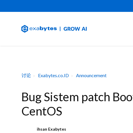
讨论
Exabytes.co.ID
Announcement
Bug Sistem patch Boo
CentOS
ihsan Exabytes
I