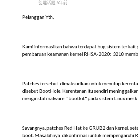
创建话题
6年前
Pelanggan Yth,
Kami informasikan bahwa terdapat bug sistem terkait
pembaruan keamanan kernel RHSA-2020: 3218 membuat
Patches
tersebut dimaksudkan untuk menutup kerenta
disebut BootHole. Kerentanan itu sendiri meninggalka
menginstal malware "bootkit" pada sistem Linux meski
Sayangnya, patches Red Hat ke GRUB2 dan kernel, sete
boot.
Masalahnya dikonfirmasi untuk mempengaruhi R