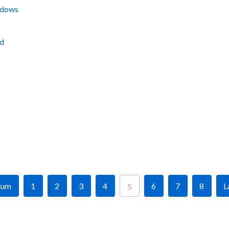
ndows
ed
lum
1
2
3
4
6
7
8
L
5