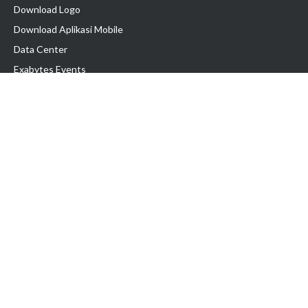
Download Logo
Download Aplikasi Mobile
Data Center
Exabytes Events
Testimonial
Produk & Layanan
Domain
Transfer Domain
Web Hosting
Email Hosting
Pindah Hosting
Jasa Pembuatan Website
VPS Indonesia
Dedicated Server