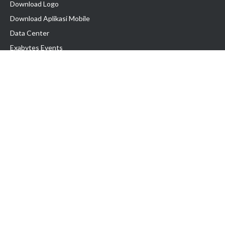
Download Logo
Download Aplikasi Mobile
Data Center
Exabytes Events
Testimonial
Produk & Layanan
Domain
Transfer Domain
Web Hosting
Email Hosting
Pindah Hosting
Jasa Pembuatan Website
VPS Indonesia
Dedicated Server