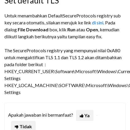
Set default TLS
Untuk menambahkan DefaultSecureProtocols registry sub
key secara otomatis, silakan merujuk ke link
di sini
. Pada
dialog
File Download
box, klik
Run
atau
Open
, kemudian
diikuti langkah berikutnya yaitu tampilan easy fix.
The SecureProtocols registry yang mempunyai nilai 0xA80
untuk mengaktifkan TLS 1.1 dan TLS 1.2 akan ditambahkan
pada folder berikut :
HKEY_CURRENT_USER\Software\Microsoft\Windows\Current
Settings
HKEY_LOCAL_MACHINE\SOFTWARE\Microsoft\Windows\Curr
Settings
Apakah jawaban ini bermanfaat?
Ya
Tidak