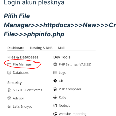
Login akun plesknya
Pilih File
Manager>>>httpdocs>>>New>>>Cr
File>>>phpinfo.php