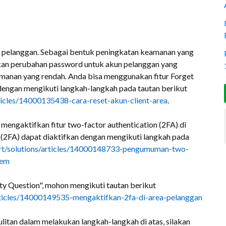
a pelanggan. Sebagai bentuk peningkatan keamanan yang
ukan perubahan password untuk akun pelanggan yang
manan yang rendah. Anda bisa menggunakan fitur Forget
engan mengikuti langkah-langkah pada tautan berikut
rticles/14000135438-cara-reset-akun-client-area
.
mengaktifkan fitur two-factor authentication (2FA) di
 (2FA) dapat diaktifkan dengan mengikuti langkah pada
port/solutions/articles/14000148733-pengumuman-two-
tem
ity Question", mohon mengikuti tautan berikut
/articles/14000149535-mengaktifkan-2fa-di-area-pelanggan
litan dalam melakukan langkah-langkah di atas, silakan