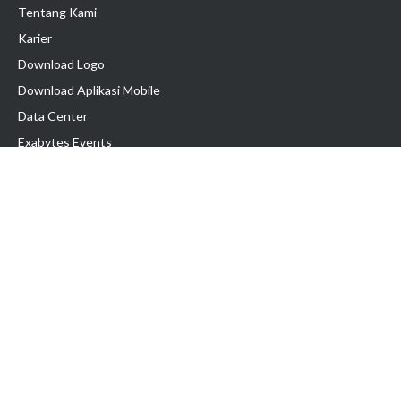
Tentang Kami
Karier
Download Logo
Download Aplikasi Mobile
Data Center
Exabytes Events
Testimonial
Produk & Layanan
Domain
Transfer Domain
Web Hosting
Email Hosting
Pindah Hosting
Jasa Pembuatan Website