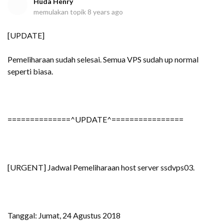
Huda Henry
memulakan topik
8 years ago
[UPDATE]
Pemeliharaan sudah selesai. Semua VPS sudah up normal
seperti biasa.
==============^UPDATE^================
[URGENT] Jadwal Pemeliharaan host server ssdvps03.
Tanggal: Jumat, 24 Agustus 2018