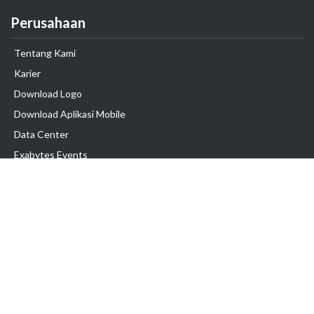
Perusahaan
Tentang Kami
Karier
Download Logo
Download Aplikasi Mobile
Data Center
Exabytes Events
Testimonial
Produk & Layanan
Domain
Transfer Domain
Web Hosting
Email Hosting