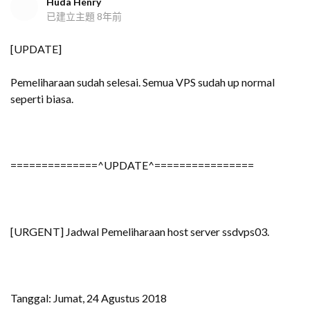
Huda Henry
已建立主題
8年前
[UPDATE]
Pemeliharaan sudah selesai. Semua VPS sudah up normal
seperti biasa.
==============^UPDATE^================
[URGENT] Jadwal Pemeliharaan host server ssdvps03.
Tanggal: Jumat, 24 Agustus 2018