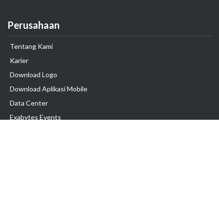
Perusahaan
Tentang Kami
Karier
Download Logo
Download Aplikasi Mobile
Data Center
Exabytes Events
Testimonial
Produk & Layanan
Domain
Transfer Domain
Web Hosting