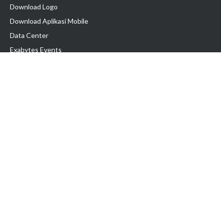
Download Logo
Download Aplikasi Mobile
Data Center
Exabytes Events
Testimonial
Produk & Layanan
Domain
Transfer Domain
Web Hosting
Email Hosting
Pindah Hosting
Jasa Pembuatan Website
VPS Indonesia
Dedicated Server