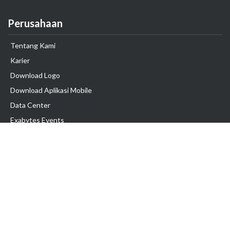
Perusahaan
Tentang Kami
Karier
Download Logo
Download Aplikasi Mobile
Data Center
Exabytes Events
Testimonial
Produk & Layanan
Domain
Transfer Domain
Web Hosting
Email Hosting