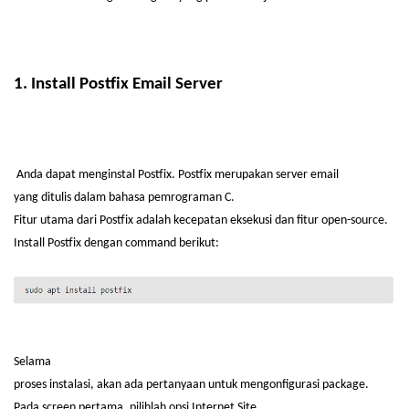
1. Install Postfix Email Server
Anda
dapat
menginstal
Postfix. Postfix
merupakan
server email
yang
ditulis
dalam
bahasa
pemrograman
C.
Fitur
utama
dari
Postfix
adalah
kecepatan
eksekusi
dan
fitur
open-source.
Install Postfix
dengan
command
berikut
:
Selama
proses
instalasi
,
akan
ada
pertanyaan
untuk
mengonfigurasi
package.
Pada screen
pertama
,
pilihlah
opsi
Internet Site.