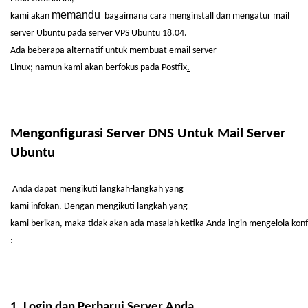
memandu
kami
akan
bagaimana
cara
menginstall
dan
mengatur
mail
server Ubuntu pada server VPS Ubuntu 18.04.
Ada
beberapa
alternatif
untuk
membuat
email server
Linux;
namun
kami
akan
berfokus
pada Postfix
.
Mengonfigurasi
Server DNS
Untuk
Mail Server
Ubuntu
Anda
dapat
mengikuti
langkah-langkah
yang
kami
infokan
.
Dengan
mengikuti
langkah
yang
kami
berikan
,
maka
tidak
akan
ada
masalah
ketika
Anda
ingin
mengelola
konf
:
1. Login dan
Perbarui
Server Anda