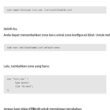
Setelh
itu
,
Anda
dapat
menambahkan
zona
baru
untuk
zona
konfigurasi
Bind.
Untuk
mel
Lalu,
tambahkan
zona yang
baru
:
Jangan
lupa
tekan
CTRL+O
untuk
menyimpan
perubahan
,