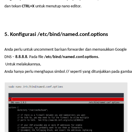
dan
tekan
CTRL+X
untuk
menutup
nano editor.
5.
Konfigurasi
/
etc
/bind/
named.conf.options
Anda
perlu
untuk
uncomment
barisan
forwarder dan
memasukkan
Google
DNS –
8.8.8.8.
Pada file
/
etc
/bind/
named.conf.options
.
Untuk
melakukannya
,
Anda
hanya
perlu
menghapus
simbol
//
seperti
yang
ditunjukkan
pada
gamba