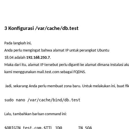
3
Konfigurasi
/var/
cache
/
db.test
Pada
langkah
ini
,
Anda
perlu
mengingat
bahwa
alamat
IP
untuk
perangkat
Ubuntu
18.04
adalah
192.168.250.7
.
Maka
dari
itu
,
alamat
IP
tersebut
perlu
diganti
ke
alamat
dimana
instalasi
ak
kami
menggunakan
mail.test.com
sebagai
FQDNS.
Jadi,
sekarang
Anda
perlu
membuat
zona
baru
.
Untuk
melakukan
ini
,
buat
fi
sudo
nano /var/cache/bind/
db.test
Lalu,
tambahkan
barisan
command
ini
:
$ORIGIN
test.com.$TTL
1D@ IN SOA