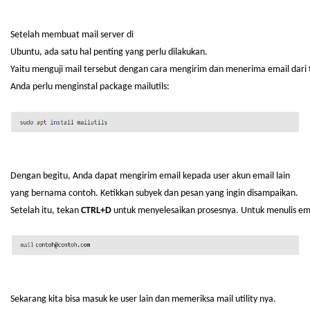
Setelah
membuat
mail server di
Ubuntu,
ada
satu
hal
penting
yang
perlu
dilakukan
.
Yaitu
menguji
mail
tersebut
dengan
cara
mengirim
dan
menerima
email
dari
Anda
perlu
menginstal
package
mailutils
:
Dengan
begitu
, Anda
dapat
mengirim
email
kepada
user
akun
email lain
yang
bernama
contoh
.
Ketikkan
subyek
dan
pesan
yang
ingin
disampaikan
.
Setelah
itu
,
tekan
CTRL+D
untuk
menyelesaikan
prosesnya
.
Untuk
menulis
em
Sekarang
kita
bisa
masuk
ke
user lain dan
memeriksa
mail utility
nya
.