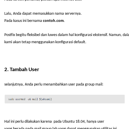
Lalu, Anda
dapat
memasukkan
nama
servernya
.
Pada
kasus
ini
bernama
contoh
.com
.
Postfix
begitu
fleksibel
dan
luwes
dalam
hal
konfigurasi
ekstensif
.
Namun
,
dal
kami
akan
tetap
menggunakan
konfigurasi
default.
2.
Tambah
User
selanjutnya
, Anda
perlu
menambahkan
user pada group mail:
Hal
ini
perlu
dilakukan
karena
pada Ubuntu 18.04,
hanya
user
yang
berada
pada mail group
lah
yang
dapat
menggunakan
utilitas
ini
.