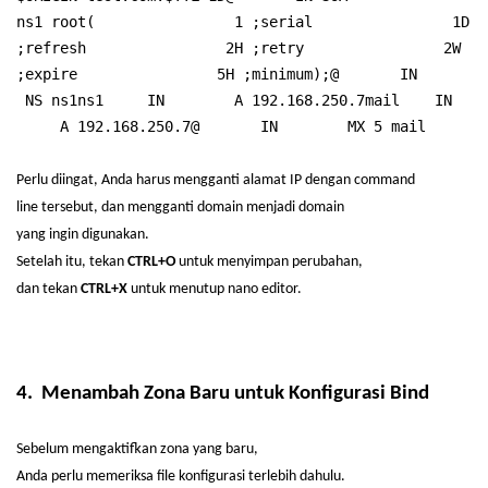
ns1
root(
1 ;serial
1
D
;refresh
2
H ;retry
2
W
;expire
5
H ;minimum
);@
IN
NS ns1ns1 IN A 192.168.250.7mail IN
A 192.168.250.7@ IN MX 5 mail
Perlu
diingat
, Anda
harus
mengganti
alamat
IP
dengan
command
line
tersebut
, dan
mengganti
domain
menjadi
domain
yang
ingin
digunakan
.
Setelah
itu
,
tekan
CTRL+O
untuk
menyimpan
perubahan
,
dan
tekan
CTRL+X
untuk
menutup
nano editor.
4.
Menambah
Zona Baru
untuk
Konfigurasi
Bind
Sebelum
mengaktifkan
zona yang
baru
,
Anda
perlu
memeriksa
file
konfigurasi
terlebih
dahulu
.