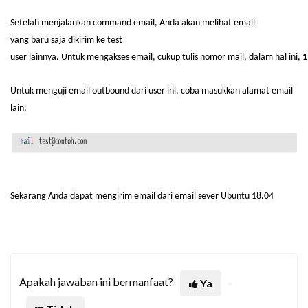
Setelah
menjalankan
command email, Anda
akan
melihat
email
yang
baru
saja
dikirim
ke
test
user
lainnya
.
Untuk
mengakses
email,
cukup
tulis
nomor
mail,
dalam
hal
ini
,
1
Untuk
menguji
email outbound
dari
user
ini
,
coba
masukkan
alamat
email
lain:
Sekarang
Anda
dapat
mengirim
email
dari
email sever Ubuntu 18.04
Apakah jawaban ini bermanfaat?
Ya