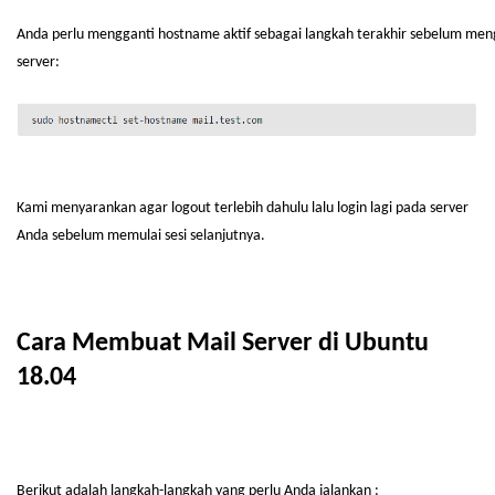
Anda
perlu
mengganti
hostname
aktif
sebagai
langkah
terakhir
sebelum
meng
server:
Kami
menyarankan
agar logout
terlebih
dahulu
lalu
login
lagi
pada server
Anda
sebelum
memulai
sesi
selanjutnya
.
Cara
Membuat
Mail Server di Ubuntu
18.04
Berikut
adalah
langkah-langkah
yang
perlu
Anda
jalankan
: