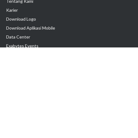
Tentang Kami
Karier
Download Logo
Download Aplikasi Mobile
Data Center
Exabytes Events
Testimonial
Produk & Layanan
Domain
Transfer Domain
Web Hosting
Email Hosting
Pindah Hosting
Jasa Pembuatan Website