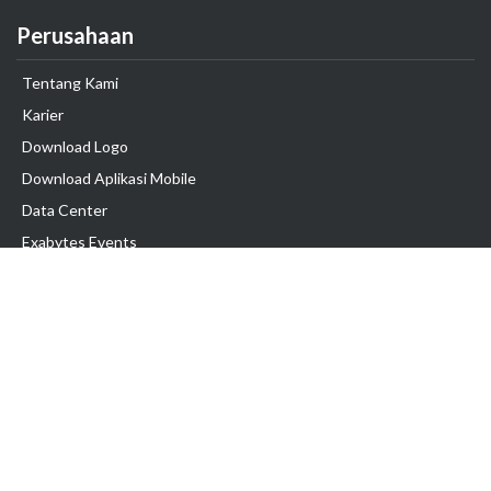
Perusahaan
Tentang Kami
Karier
Download Logo
Download Aplikasi Mobile
Data Center
Exabytes Events
Testimonial
Produk & Layanan
Domain
Transfer Domain
Web Hosting
Email Hosting