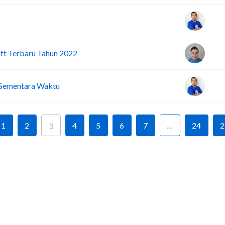
oft Terbaru Tahun 2022
 Sementara Waktu
1
2
4
5
6
7
…
24
2
3