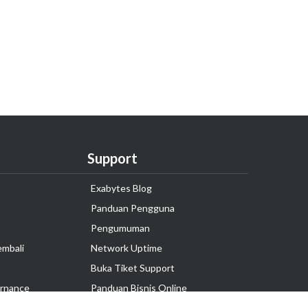
Support
Exabytes Blog
Panduan Pengguna
Pengumuman
embali
Network Uptime
Buka Tiket Support
rnance
Panduan Bisnis Online
Tutorial Hosting