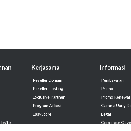
anan
Kerjasama
Informasi
Reseller Domain
Pembayaran
Reseller Hosting
Promo
Exclusive Partner
Promo Renewal
Program Afiliasi
Garansi Uang K
EasyStore
Legal
ebsite
Corporate Gove