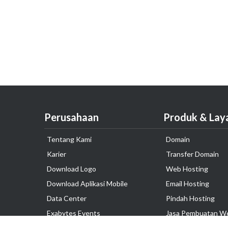
Perusahaan
Produk & Lay
Tentang Kami
Domain
Karier
Transfer Domain
Download Logo
Web Hosting
Download Aplikasi Mobile
Email Hosting
Data Center
Pindah Hosting
Exabytes Events
Jasa Pembuatan W
Testimonial
VPS Indonesia