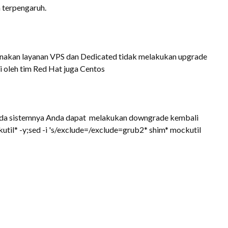
a terpengaruh.
nakan layanan VPS dan Dedicated tidak melakukan upgrade
i oleh
tim
Red Hat
juga Centos
ada sistemnya Anda dapat melakukan downgrade kembali
il* -y;sed -i 's/exclude=/exclude=grub2* shim* mockutil