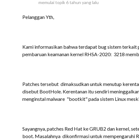
memulai topik
6 tahun yang lalu
Pelanggan Yth,
Kami informasikan bahwa terdapat bug sistem terkait
pembaruan keamanan kernel RHSA-2020: 3218 membuat
Patches
tersebut dimaksudkan untuk menutup kerenta
disebut BootHole. Kerentanan itu sendiri meninggalka
menginstal malware "bootkit" pada sistem Linux meski
Sayangnya, patches Red Hat ke GRUB2 dan kernel, sete
boot.
Masalahnya dikonfirmasi untuk mempengaruhi R