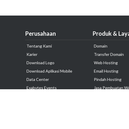
Perusahaan
Produk & Lay
Tentang Kami
Domain
Karier
Transfer Domain
Download Logo
Web Hosting
Download Aplikasi Mobile
Email Hosting
Data Center
Pindah Hosting
Exabytes Events
Jasa Pembuatan W
Testimonial
VPS Indonesia
Dedicated Server
Lark
Colocation Server