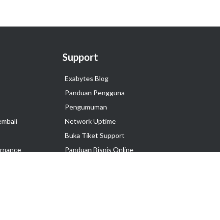
Support
Exabytes Blog
Panduan Pengguna
Pengumuman
embali
Network Uptime
Buka Tiket Support
rnance
Panduan Bisnis Online
Tutorial Hosting
Hubungi Kami
Ikuti Kami