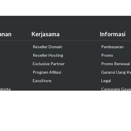
anan
Kerjasama
Informasi
Reseller Domain
Pembayaran
Reseller Hosting
Promo
Exclusive Partner
Promo Renewal
Program Afiliasi
Garansi Uang K
EasyStore
Legal
ebsite
Corporate Gove