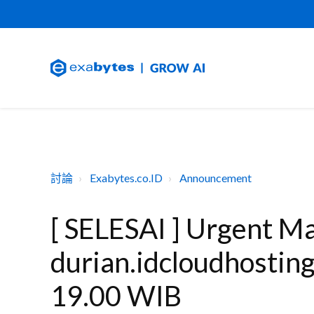
討論
Exabytes.co.ID
Announcement
[ SELESAI ] Urgent M
durian.idcloudhostin
19.00 WIB