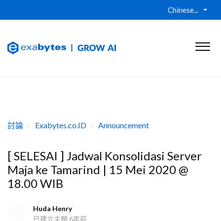
Chinese...
討論
Exabytes.co.ID
Announcement
[ SELESAI ] Jadwal Konsolidasi Server
Maja ke Tamarind | 15 Mei 2020 @
18.00 WIB
Huda Henry
已建立主題
6年前