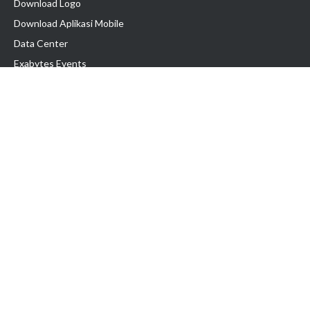
Download Logo
Download Aplikasi Mobile
Data Center
Exabytes Events
Testimonial
Produk & Layanan
Domain
Transfer Domain
Web Hosting
Email Hosting
Pindah Hosting
Jasa Pembuatan Website
VPS Indonesia
Dedicated Server