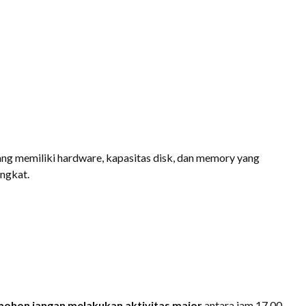
yang memiliki hardware, kapasitas disk, dan memory yang
ingkat.
mohon jangan melakukan aktivitas major
antara jam 17.00