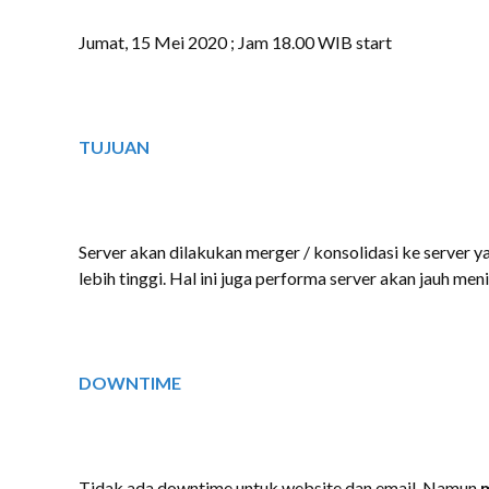
Jumat, 15 Mei 2020 ; Jam 18.00 WIB start
TUJUAN
Server akan dilakukan merger / konsolidasi ke server 
lebih tinggi. Hal ini juga performa server akan jauh men
DOWNTIME
Tidak ada downtime untuk website dan email. Namun