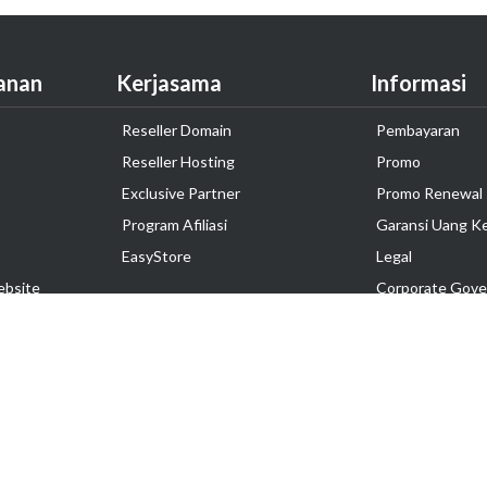
anan
Kerjasama
Informasi
Reseller Domain
Pembayaran
Reseller Hosting
Promo
Exclusive Partner
Promo Renewal
Program Afiliasi
Garansi Uang K
EasyStore
Legal
ebsite
Corporate Gove