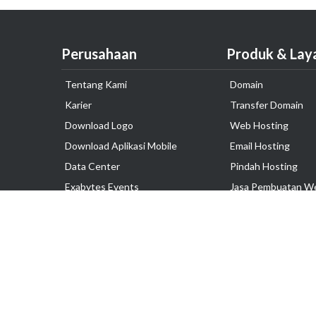
Perusahaan
Produk & Lay
Tentang Kami
Domain
Karier
Transfer Domain
Download Logo
Web Hosting
Download Aplikasi Mobile
Email Hosting
Data Center
Pindah Hosting
Exabytes Events
Jasa Pembuatan W
Testimonial
VPS Indonesia
Dedicated Server
Lark
Colocation Server