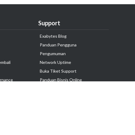
Support
Exabytes Blog
Panduan Pengguna
Pengumuman
embali
Network Uptime
Buka Tiket Support
rnance
Panduan Bisnis Online
Tutorial Hosting
Hubungi Kami
Ikuti Kami