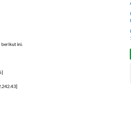
berikut ini.
6]
.242.43]