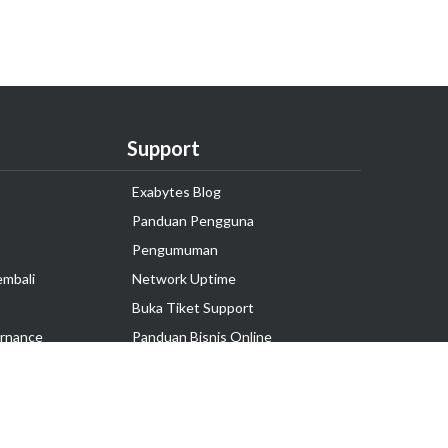
Support
Exabytes Blog
Panduan Pengguna
Pengumuman
embali
Network Uptime
Buka Tiket Support
rnance
Panduan Bisnis Online
Tutorial Hosting
Hubungi Kami