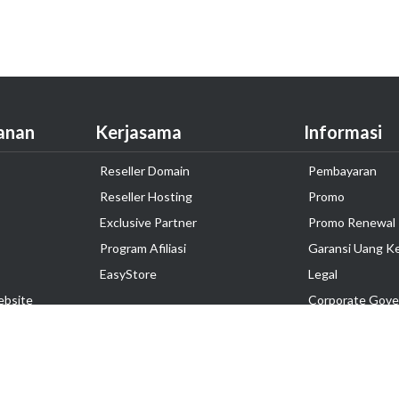
anan
Kerjasama
Informasi
Reseller Domain
Pembayaran
Reseller Hosting
Promo
Exclusive Partner
Promo Renewal
Program Afiliasi
Garansi Uang K
EasyStore
Legal
ebsite
Corporate Gove