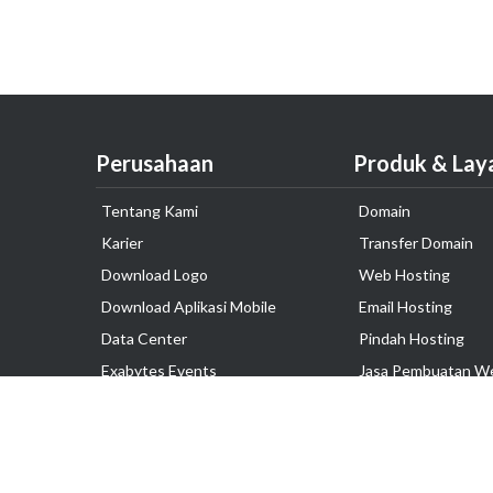
Perusahaan
Produk & Lay
Tentang Kami
Domain
Karier
Transfer Domain
Download Logo
Web Hosting
Download Aplikasi Mobile
Email Hosting
Data Center
Pindah Hosting
Exabytes Events
Jasa Pembuatan W
Testimonial
VPS Indonesia
Dedicated Server
Lark