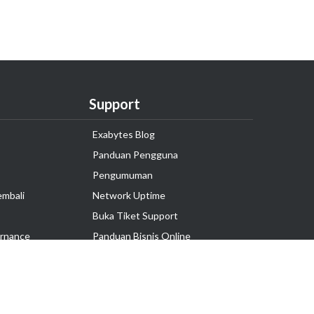
Support
Exabytes Blog
Panduan Pengguna
Pengumuman
embali
Network Uptime
Buka Tiket Support
rnance
Panduan Bisnis Online
Tutorial Hosting
Hubungi Kami