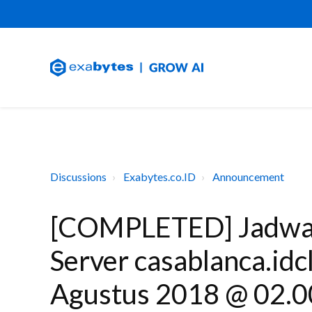
Discussions
Exabytes.co.ID
Announcement
[COMPLETED] Jadwal
Server casablanca.idc
Agustus 2018 @ 02.