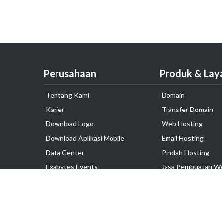
Perusahaan
Produk & Lay
Tentang Kami
Domain
Karier
Transfer Domain
Download Logo
Web Hosting
Download Aplikasi Mobile
Email Hosting
Data Center
Pindah Hosting
Exabytes Events
Jasa Pembuatan W
Testimonial
VPS Indonesia
Dedicated Server
Lark