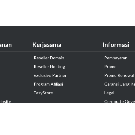
anan
Kerjasama
Informasi
Reseller Domain
Pembayaran
Reseller Hosting
Promo
Exclusive Partner
Promo Renewal
Program Afiliasi
Garansi Uang K
EasyStore
Legal
ebsite
Corporate Gove