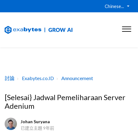
Chinese...
討論
Exabytes.co.ID
Announcement
[Selesai} Jadwal Pemeliharaan Server
Adenium
Johan Suryana
已建立主題
9年前