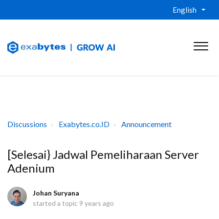
English
Discussions
Exabytes.co.ID
Announcement
[Selesai} Jadwal Pemeliharaan Server
Adenium
Johan Suryana
started a topic
9 years ago