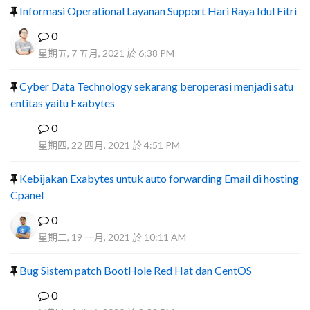
Informasi Operational Layanan Support Hari Raya Idul Fitri
0
星期五, 7 五月, 2021 於 6:38 PM
Cyber Data Technology sekarang beroperasi menjadi satu
entitas yaitu Exabytes
0
F
星期四, 22 四月, 2021 於 4:51 PM
Kebijakan Exabytes untuk auto forwarding Email di hosting
Cpanel
0
星期二, 19 一月, 2021 於 10:11 AM
Bug Sistem patch BootHole Red Hat dan CentOS
0
I