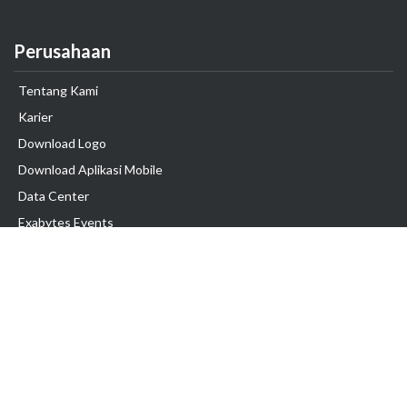
Perusahaan
Tentang Kami
Karier
Download Logo
Download Aplikasi Mobile
Data Center
Exabytes Events
Testimonial
Produk & Layanan
Domain
Transfer Domain
Web Hosting