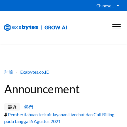
Chinese...
討論
Exabytes.co.ID
Announcement
最近
熱門
Pemberitahuan terkait layanan Livechat dan Call Billing
pada tanggal 6 Agustus 2021